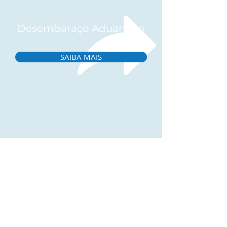
Desembaraço Aduaneiro
SAIBA MAIS
Gestão
Logística Internacional
SAIBA MAIS