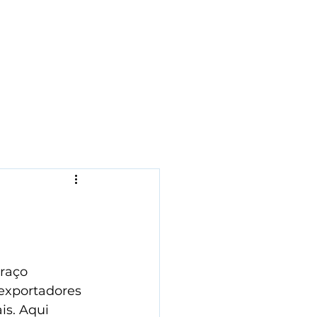
o
raço 
exportadores 
s. Aqui 