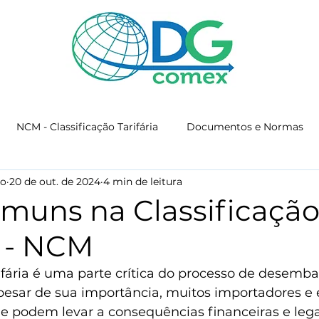
NCM - Classificação Tarifária
Documentos e Normas
mo
20 de out. de 2024
4 min de leitura
RADAR - Habilitação SISCOMEX
omuns na Classificaçã
a - NCM
rifária é uma parte crítica do processo de desemba
pesar de sua importância, muitos importadores e 
 podem levar a consequências financeiras e legai