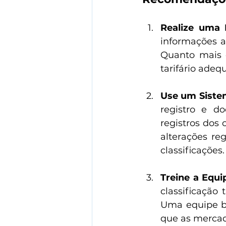
Realize uma 
informações ab
Quanto mais d
tarifário adeq
Use um Sistem
registro e do
registros dos 
alterações reg
classificações.
Treine a Equi
classificação
Uma equipe b
que as mercado