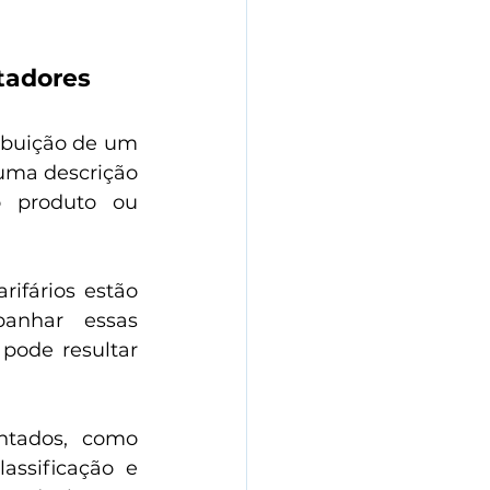
tadores
ibuição de um 
uma descrição 
o produto ou 
rifários estão 
nhar essas 
pode resultar 
ntados, como 
ssificação e 