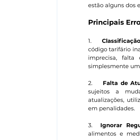
estão alguns dos 
Principais Er
1.      
Classificaçã
código tarifário i
imprecisa, falta
simplesmente uma
2.    
Falta de At
sujeitos a mud
atualizações, uti
em penalidades.
3.  
Ignorar Reg
alimentos e medi