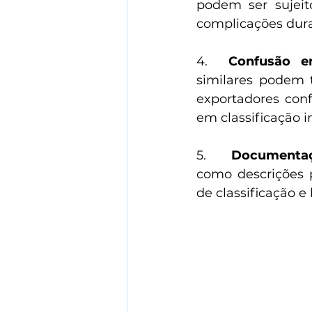
podem ser sujeito
complicações dur
4.  
Confusão e
similares podem t
exportadores conf
em classificação 
5.      
Documentaç
como descrições p
de classificação e 