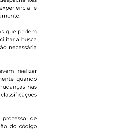
espachantes 
xperiência e 
tamente.
ias que podem 
ilitar a busca 
ão necessária 
vem realizar 
lmente quando 
mudanças nas 
lassificações 
 processo de 
ção do código 