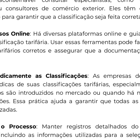
conselhável consultar especialistas, como d
 consultores de comércio exterior. Eles têm e
ara garantir que a classificação seja feita corre
rsos Online
: Há diversas plataformas online e gu
sificação tarifária. Usar essas ferramentas pode fac
arifários corretos e assegurar que a documentaç
.
odicamente as Classificações
: As empresas de
dicas de suas classificações tarifárias, especia
os são introduzidos no mercado ou quando há 
es. Essa prática ajuda a garantir que todas as c
zadas.
o Processo
: Manter registros detalhados do
 incluindo as informações utilizadas para a sele