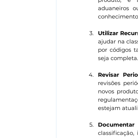
produto, é a
aduaneiros ou
conhecimento p
Utilizar Recu
ajudar na clas
por códigos t
seja completa
Revisar Peri
revisões perió
novos produt
regulamentaçõ
estejam atuali
Documentar 
classificação,