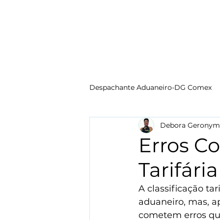
Despachante Aduaneiro-DG Comex
Debora Gerony
Caso de Sucesso - Inspire-se!
Erros C
Tarifári
A classificação ta
aduaneiro, mas, a
cometem erros que