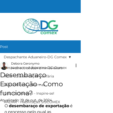
Post
Despachante Aduaneiro-DG Comex
Debora Geronymo
Despachante Aduaneiro-DG Comex
14 de out. de 2024
2 min de leitura
Desembaraço
NCM - Classificação Tarifária
Exportação - Como
Documentos e Normas
funciona?
Caso de Sucesso - Inspire-se!
Atualizado:
19 de out. de 2024
RADAR - Habilitação SISCOMEX
O 
desembaraço de exportação
 é 
o processo pelo qual as 